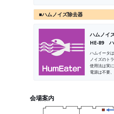
■ハムノイズ除去器
ハムノイ
HE-89
ハムイータ
ノイズのトラ
使用法は実
電源は不要
会場案内