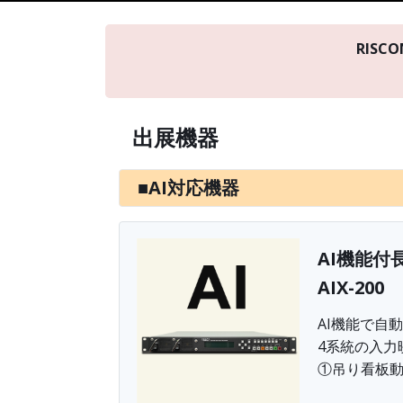
RISC
出展機器
■AI対応機器
AI機能付
AIX-200
AI機能で自
4系統の入力
①吊り看板動