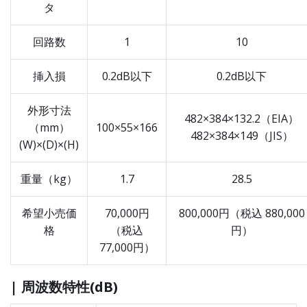
タ
回路数
1
10
挿入損
0.2dB以下
0.2dB以下
外形寸法
482×384×132.2（EIA）
（mm）
100×55×166
482×384×149（JIS）
(W)×(D)×(H)
重量（kg）
1.7
28.5
希望小売価
70,000円
800,000円（税込 880,000
格
（税込
円）
77,000円）
| 周波数特性(dB)