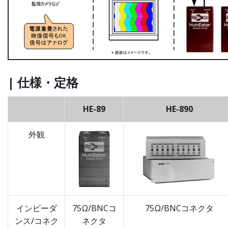
| 仕様・定格
HE-89
HE-890
外観
インピーダ
75Ω/BNCコ
75Ω/BNCコネクタ
ンス/コネク
ネクタ