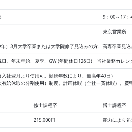
）
5
9：00～17：
所等
東京営業
和9年）3月大学卒業または大学院修了見込みの方、高専卒業見込
日、年末年始、夏季、GW (年間休日126日) 当社業務カレ
（入社翌月より使用可。勤続年数により、最高年40日）
次有給休暇の分割使用）制度。計画休暇（全社一斉休暇）。慶
修士課程卒
博士課程卒
215,000円
能力により処