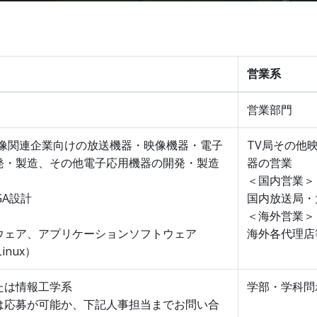
営業系
営業部門
映像関連企業向けの放送機器・映像機器・電子
TV局その他
発・製造、その他電子応用機器の開発・製造
器の営業
＜国内営業＞
GA設計
国内放送局・
＜海外営業＞
ウェア、アプリケーションソフトウェア
海外各代理店
inux）
たは情報工学系
学部・学科問
は応募が可能か、下記人事担当までお問い合