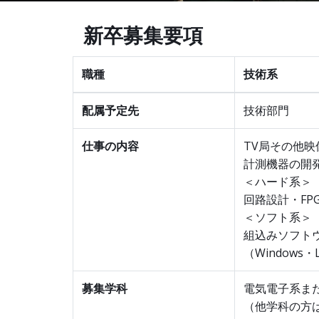
新卒募集要項
職種
技術系
配属予定先
技術部門
仕事の内容
TV局その他
計測機器の開
＜ハード系＞
回路設計・FP
＜ソフト系＞
組込みソフト
（Windows・L
募集学科
電気電子系ま
（他学科の方